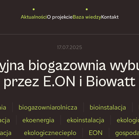
Aktualności
O projekcie
Baza wiedzy
Kontakt
17.07.2025
yjna biogazownia wy
przez E.ON i Biowatt
ia
biogazowniarolnicza
bioinstalacja
acja
ekoenergia
ekoinstalacja
ekologi
acja
ekologicznecieplo
EON
gospod