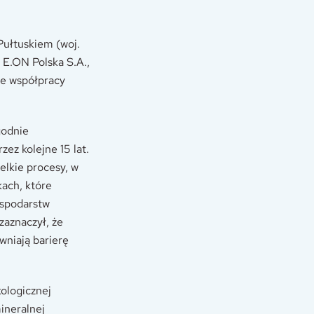
Pułtuskiem (woj.
 E.ON Polska S.A.,
we współpracy
godnie
ez kolejne 15 lat.
lkie procesy, w
ach, które
ospodarstw
zaznaczył, że
wniają barierę
kologicznej
ineralnej