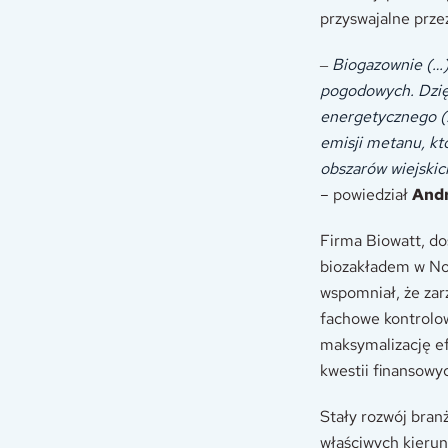
przyswajalne prze
‒
Biogazownie (…)
pogodowych. Dzięk
energetycznego (
emisji metanu, kt
obszarów wiejskich
– powiedział
Andr
Firma Biowatt, do
biozakładem w Now
wspomniał, że zar
fachowe kontrolow
maksymalizację ef
kwestii finansowyc
Stały rozwój bran
właściwych kierun