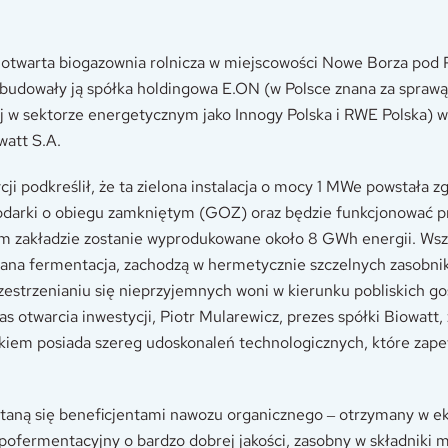
 otwarta biogazownia rolnicza w miejscowości Nowe Borza pod 
udowały ją spółka holdingowa E.ON (w Polsce znana za sprawą
ej w sektorze energetycznym jako Innogy Polska i RWE Polska) 
watt S.A.
cji podkreślił, że ta zielona instalacja o mocy 1 MWe powstała z
odarki o obiegu zamkniętym (GOZ) oraz będzie funkcjonować prz
m zakładzie zostanie wyprodukowane około 8 GWh energii. Wsze
ana fermentacja, zachodzą w hermetycznie szczelnych zasobnik
zestrzenianiu się nieprzyjemnych woni w kierunku pobliskich g
 otwarcia inwestycji, Piotr Mularewicz, prezes spółki Biowatt, 
kiem posiada szereg udoskonaleń technologicznych, które zape
 staną się beneficjentami nawozu organicznego ‒ otrzymany w e
 pofermentacyjny o bardzo dobrej jakości, zasobny w składniki m