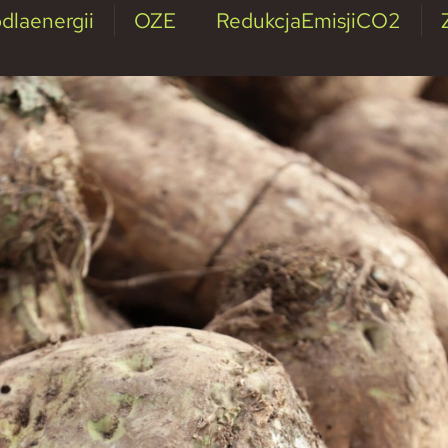
dlaenergii
OZE
RedukcjaEmisjiCO2