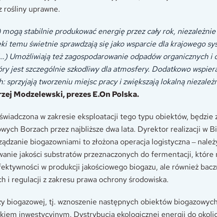
z rośliny uprawne.
 mogą stabilnie produkować energię przez cały rok, niezależni
i temu świetnie sprawdzają się jako wsparcie dla krajowego s
…) Umożliwiają też zagospodarowanie odpadów organicznych i 
óry jest szczególnie szkodliwy dla atmosfery. Dodatkowo wspier
: sprzyjają tworzeniu miejsc pracy i zwiększają lokalną niezale
zej Modzelewski, prezes E.On Polska.
świadczona w zakresie eksploatacji tego typu obiektów, będzie 
ych Borzach przez najbliższe dwa lata. Dyrektor realizacji w B
ządzanie biogazowniami to złożona operacja logistyczna ‒ nale
anie jakości substratów przeznaczonych do fermentacji, które
ektywności w produkcji jakościowego biogazu, ale również bac
h i regulacji z zakresu prawa ochrony środowiska.
ży biogazowej, tj. wznoszenie następnych obiektów biogazowych 
kiem inwestycyjnym. Dystrybucja ekologicznej energii do okoli