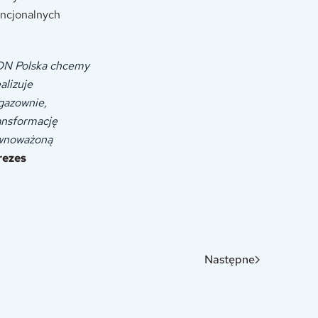
encjonalnych
.ON Polska chcemy
alizuje
gazownie,
ansformację
równoważoną
rezes
Następne