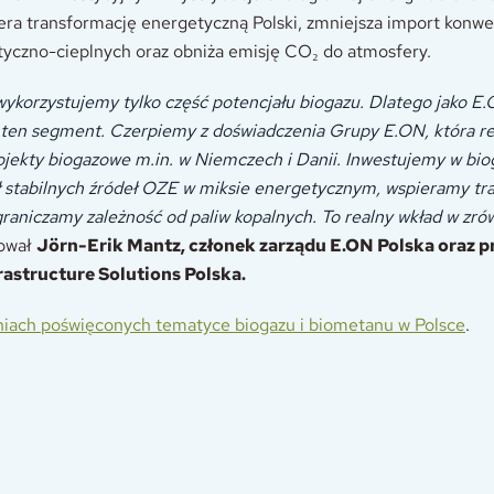
ra transformację energetyczną Polski, zmniejsza import konw
yczno-cieplnych oraz obniża emisję CO₂ do atmosfery.
wykorzystujemy tylko część potencjału biogazu. Dlatego jako E
 ten segment. Czerpiemy z doświadczenia Grupy E.ON, która re
jekty biogazowe m.in. w Niemczech i Danii. Inwestujemy w bio
ł stabilnych źródeł OZE w miksie energetycznym, wspieramy tr
graniczamy zależność od paliw kopalnych. To realny wkład w z
tował
Jörn-Erik Mantz, członek zarządu E.ON Polska oraz p
astructure Solutions Polska.
iach poświęconych tematyce biogazu i biometanu w Polsce
.