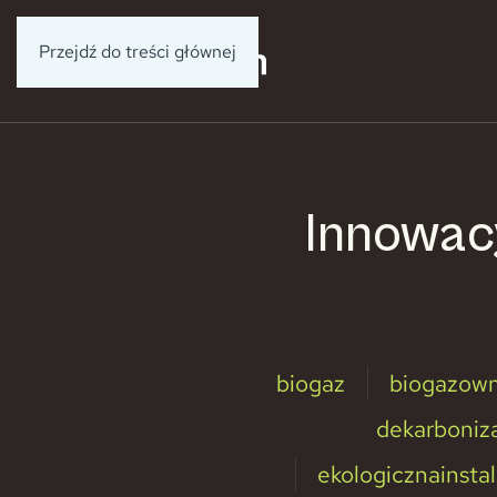
Przejdź do treści głównej
Innowac
biogaz
biogazown
dekarboniz
ekologicznainstal