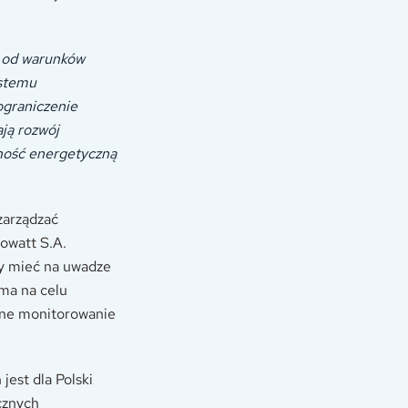
e od warunków
ystemu
ograniczenie
ają rozwój
żność energetyczną
zarządzać
iowatt S.A.
ży mieć na uwadze
 ma na celu
zne monitorowanie
jest dla Polski
cznych