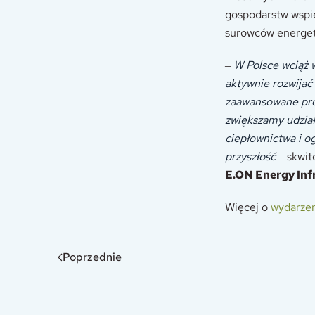
gospodarstw wspie
surowców energet
‒
W Polsce wciąż 
aktywnie rozwijać
zaawansowane pro
zwiększamy udzia
ciepłownictwa i o
przyszłość
‒ skwi
E.ON Energy Infr
Więcej o
wydarzen
Poprzednie