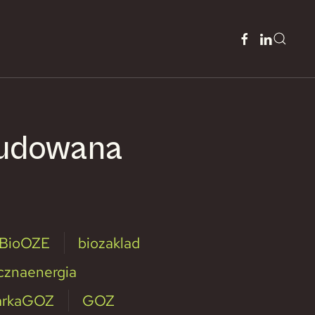
budowana
BioOZE
biozaklad
cznaenergia
arkaGOZ
GOZ